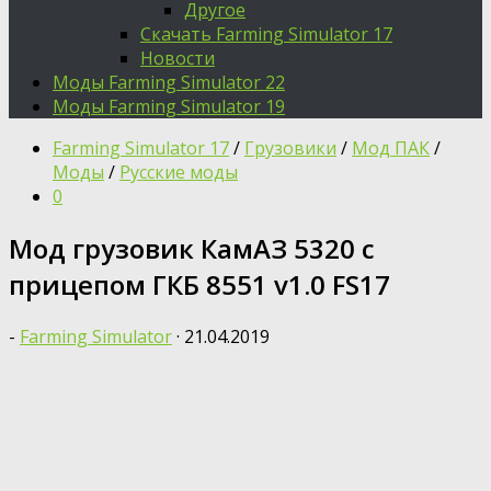
Другое
Скачать Farming Simulator 17
Новости
Моды Farming Simulator 22
Моды Farming Simulator 19
Farming Simulator 17
/
Грузовики
/
Мод ПАК
/
Моды
/
Русские моды
0
Мод грузовик КамАЗ 5320 с
прицепом ГКБ 8551 v1.0 FS17
-
Farming Simulator
·
21.04.2019