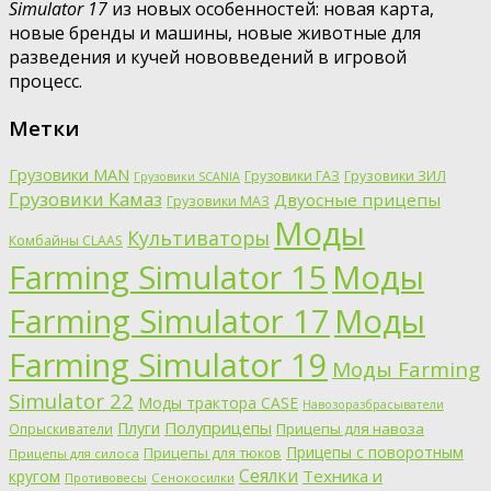
Simulator 17
из новых особенностей: новая карта,
новые бренды и машины, новые животные для
разведения и кучей нововведений в игровой
процесс.
Метки
Грузовики MAN
Грузовики ГАЗ
Грузовики ЗИЛ
Грузовики SCANIA
Грузовики Камаз
Двуосные прицепы
Грузовики МАЗ
Моды
Культиваторы
Комбайны CLAAS
Farming Simulator 15
Моды
Farming Simulator 17
Моды
Farming Simulator 19
Моды Farming
Simulator 22
Моды трактора CASE
Навозоразбрасыватели
Полуприцепы
Плуги
Прицепы для навоза
Опрыскиватели
Прицепы с поворотным
Прицепы для тюков
Прицепы для силоса
Сеялки
Техника и
кругом
Противовесы
Сенокосилки