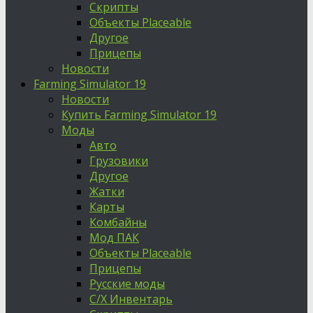
Скрипты
Объекты Placeable
Другое
Прицепы
Новости
Farming Simulator 19
Новости
Купить Farming Simulator 19
Моды
Авто
Грузовики
Другое
Жатки
Карты
Комбайны
Мод ПАК
Объекты Placeable
Прицепы
Русские моды
С/Х Инвентарь