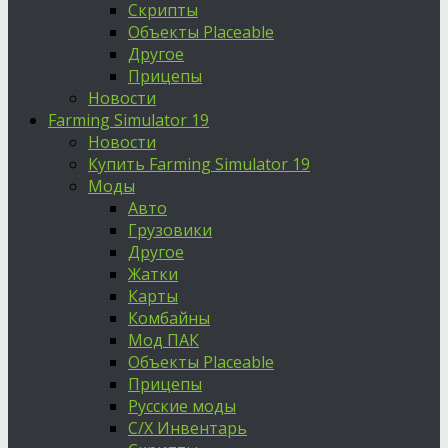
Скрипты
Объекты Placeable
Другое
Прицепы
Новости
Farming Simulator 19
Новости
Купить Farming Simulator 19
Моды
Авто
Грузовики
Другое
Жатки
Карты
Комбайны
Мод ПАК
Объекты Placeable
Прицепы
Русские моды
С/Х Инвентарь