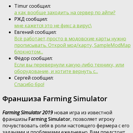
Timur сообщил:
а как вообще заходить на сервер по айпи?
РЖД сообщил:
мне кажется это не фикс а вирус\
Евгений сообщил:
Всё работает,просто в модовские карты нужно
прописывать. Открой мод/карту, SampleModMap
блокнотом...
Фёдор сообщил:
Если вы перевернули какую-либо технику, или
оборудование, и хотите вернуть с...
Сергей сообщил:
Спасибо бро!
Франшиза Farming Simulator
Farming Simulator 2019
новая игра из известной
франшизы
Farming Simulator
, позволяет игроку
почувствовать себя в роли настоящего фермера с его
задачами и проблемами ежедневно. Вам предстоит