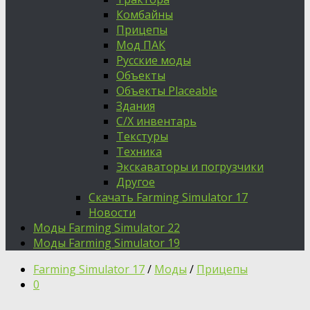
Комбайны
Прицепы
Мод ПАК
Русские моды
Объекты
Объекты Placeable
Здания
С/Х инвентарь
Текстуры
Техника
Экскаваторы и погрузчики
Другое
Скачать Farming Simulator 17
Новости
Моды Farming Simulator 22
Моды Farming Simulator 19
Farming Simulator 17
/
Моды
/
Прицепы
0