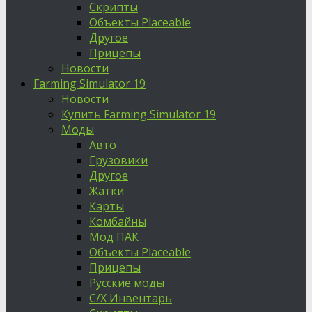
Скрипты
Объекты Placeable
Другое
Прицепы
Новости
Farming Simulator 19
Новости
Купить Farming Simulator 19
Моды
Авто
Грузовики
Другое
Жатки
Карты
Комбайны
Мод ПАК
Объекты Placeable
Прицепы
Русские моды
С/Х Инвентарь