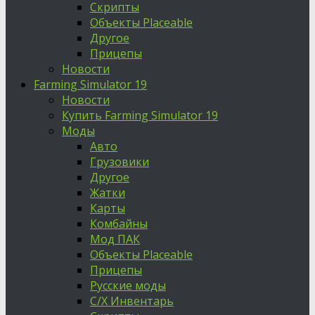
Скрипты
Объекты Placeable
Другое
Прицепы
Новости
Farming Simulator 19
Новости
Купить Farming Simulator 19
Моды
Авто
Грузовики
Другое
Жатки
Карты
Комбайны
Мод ПАК
Объекты Placeable
Прицепы
Русские моды
С/Х Инвентарь