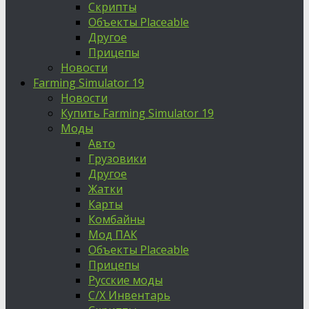
Скрипты
Объекты Placeable
Другое
Прицепы
Новости
Farming Simulator 19
Новости
Купить Farming Simulator 19
Моды
Авто
Грузовики
Другое
Жатки
Карты
Комбайны
Мод ПАК
Объекты Placeable
Прицепы
Русские моды
С/Х Инвентарь