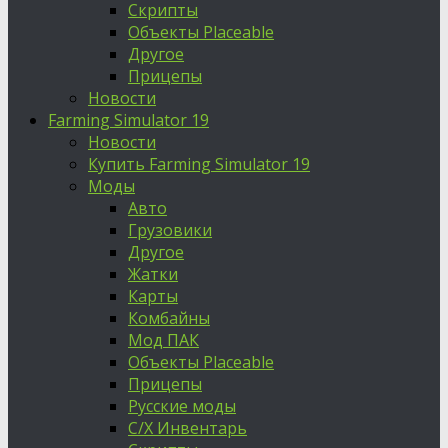
Скрипты
Объекты Placeable
Другое
Прицепы
Новости
Farming Simulator 19
Новости
Купить Farming Simulator 19
Моды
Авто
Грузовики
Другое
Жатки
Карты
Комбайны
Мод ПАК
Объекты Placeable
Прицепы
Русские моды
С/Х Инвентарь