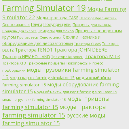
Farming Simulator 19
Моды Farming
Simulator 22
Моды трактора CASE
Навозоразбрасыватели
Полуприцепы
Плуги
Прицепы для навоза
Опрыскиватели
Прицепы с поворотным
Прицепы для тюков
Прицепы для силоса
Сеялки
Техника и
кругом
Противовесы
Сенокосилки
оборудование для лесозаготовки
Трактора
Трактора CLAAS
Трактора JOHN DEERE
Трактора FENDT
DEUTZ
Трактора МТЗ
Трактора NEW HOLLAND
Трактора Кировец
Трактора ХТЗ
Трехосные прицепы
Тюкопрессы и пресс
моды грузовики farming simulator
подборщики
15
моды комбайны
моды карты farming simulator 15
моды оборудование farming
farming simulator 15
simulator 15
моды объекты для карт farming simulator 15
моды прицепы
моды погрузчики farming simulator 15
моды трактора
farming simulator 15
farming simulator 15
русские моды
farming simulator 15