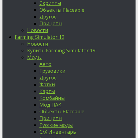
Скрипты
Объекты Placeable
Другое
Прицепы
Новости
Farming Simulator 19
Новости
Купить Farming Simulator 19
Моды
Авто
Грузовики
Другое
Жатки
Карты
Комбайны
Мод ПАК
Объекты Placeable
Прицепы
Русские моды
С/Х Инвентарь