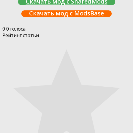
Скачать мод с SharedMods
Скачать мод с ModsBase
0
0
голоса
Рейтинг статьи