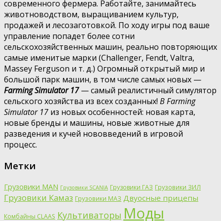
современного фермера. Работайте, занимайтесь
животноводством, выращиванием культур,
продажей и лесозаготовкой. По ходу игры под ваше
управление попадет более сотни
сельскохозяйственных машин, реально повторяющих
самые именитые марки (Challenger, Fendt, Valtra,
Massey Ferguson и т. д.) Огромный открытый мир и
большой парк машин, в том числе самых новых —
Farming Simulator 17
— самый реалистичный симулятор
сельского хозяйства из всех созданных!
В Farming
Simulator 17
из новых особенностей: новая карта,
новые бренды и машины, новые животные для
разведения и кучей нововведений в игровой
процесс.
Метки
Грузовики MAN
Грузовики ГАЗ
Грузовики ЗИЛ
Грузовики SCANIA
Грузовики Камаз
Двуосные прицепы
Грузовики МАЗ
Моды
Культиваторы
Комбайны CLAAS