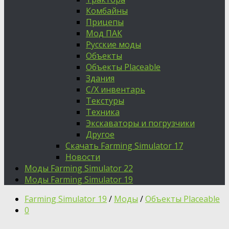
Комбайны
Прицепы
Мод ПАК
Русские моды
Объекты
Объекты Placeable
Здания
С/Х инвентарь
Текстуры
Техника
Экскаваторы и погрузчики
Другое
Скачать Farming Simulator 17
Новости
Моды Farming Simulator 22
Моды Farming Simulator 19
Farming Simulator 19
/
Моды
/
Объекты Placeable
0