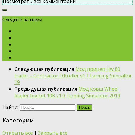
Посмотреть все комментарии
Следите за нами:
Следующая публикация
Мод прицеп Hw 80
trailer – Contractor D.Kreller v1.1 Farming Simualtor
19
Предыдущая публикация
Мод ковш Wheel
loader bucket 10K v1.0 Farming Simulator 2019
Найти:
Категории
Открыть все
|
Закрыть все