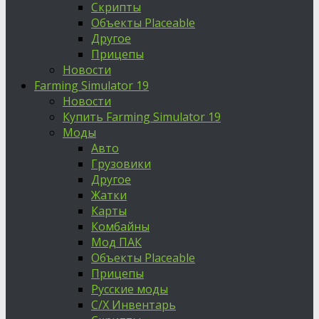
Скрипты
Объекты Placeable
Другое
Прицепы
Новости
Farming Simulator 19
Новости
Купить Farming Simulator 19
Моды
Авто
Грузовики
Другое
Жатки
Карты
Комбайны
Мод ПАК
Объекты Placeable
Прицепы
Русские моды
С/Х Инвентарь