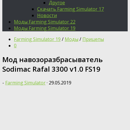
Другое
Скачать Farming Simulator 17
Новости
Моды Farming Simulator 22
Моды Farming Simulator 19
Farming Simulator 19
/
Моды
/
Прицепы
0
Мод навозоразбрасыватель
Sodimac Rafal 3300 v1.0 FS19
-
Farming Simulator
·
29.05.2019