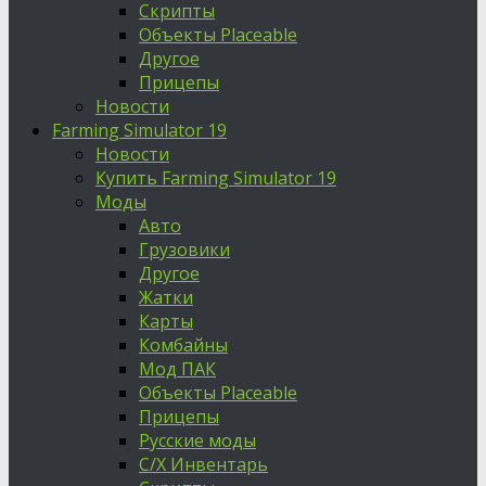
Скрипты
Объекты Placeable
Другое
Прицепы
Новости
Farming Simulator 19
Новости
Купить Farming Simulator 19
Моды
Авто
Грузовики
Другое
Жатки
Карты
Комбайны
Мод ПАК
Объекты Placeable
Прицепы
Русские моды
С/Х Инвентарь