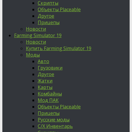
Скрипты
Объекты Placeable
Другое
Прицепы
Новости
Farming Simulator 19
Новости
Купить Farming Simulator 19
Моды
Авто
Грузовики
Другое
Жатки
Карты
Комбайны
Мод ПАК
Объекты Placeable
Прицепы
Русские моды
С/Х Инвентарь