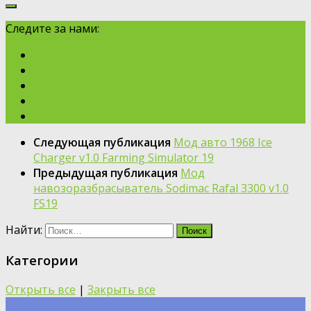
Следите за нами:
Следующая публикация
Мод авто 1968 Ice
Charger v1.0 Farming Simulator 19
Предыдущая публикация
Мод
навозоразбрасыватель Sodimac Rafal 3300 v1.0
FS19
Найти:
Категории
Открыть все
|
Закрыть все