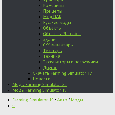
Комбайны
Прицепы
Мод ПАК
Русские моды
Объекты
Объекты Placeable
Здания
С/Х инвентарь
Текстуры
Техника
Экскаваторы и погрузчики
Другое
Скачать Farming Simulator 17
Новости
Моды Farming Simulator 22
Моды Farming Simulator 19
Farming Simulator 19
/
Авто
/
Моды
0