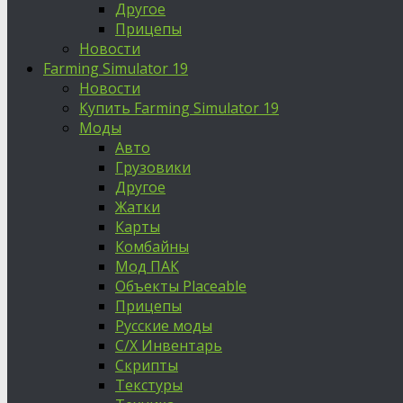
Другое
Прицепы
Новости
Farming Simulator 19
Новости
Купить Farming Simulator 19
Моды
Авто
Грузовики
Другое
Жатки
Карты
Комбайны
Мод ПАК
Объекты Placeable
Прицепы
Русские моды
С/Х Инвентарь
Скрипты
Текстуры