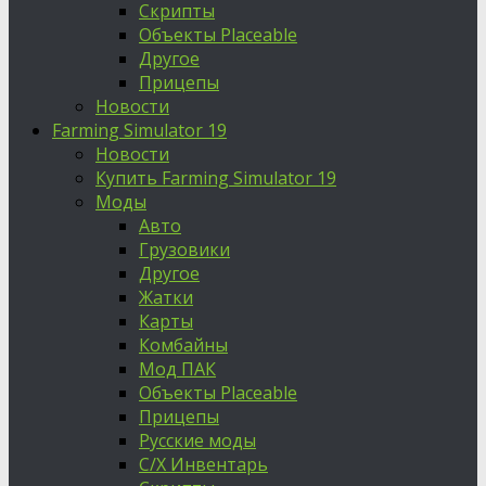
Скрипты
Объекты Placeable
Другое
Прицепы
Новости
Farming Simulator 19
Новости
Купить Farming Simulator 19
Моды
Авто
Грузовики
Другое
Жатки
Карты
Комбайны
Мод ПАК
Объекты Placeable
Прицепы
Русские моды
С/Х Инвентарь