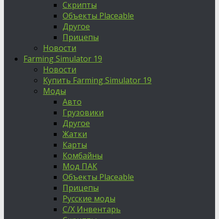
Скрипты
Объекты Placeable
Другое
Прицепы
Новости
Farming Simulator 19
Новости
Купить Farming Simulator 19
Моды
Авто
Грузовики
Другое
Жатки
Карты
Комбайны
Мод ПАК
Объекты Placeable
Прицепы
Русские моды
С/Х Инвентарь