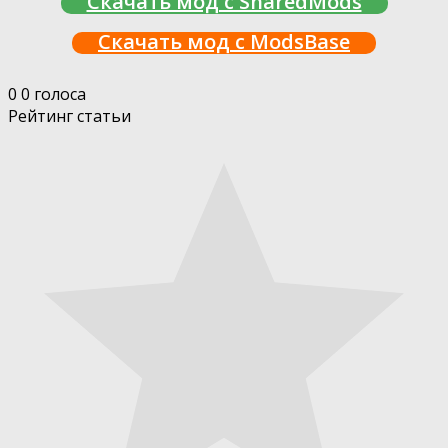
Скачать мод с SharedMods
Скачать мод с ModsBase
0
0
голоса
Рейтинг статьи