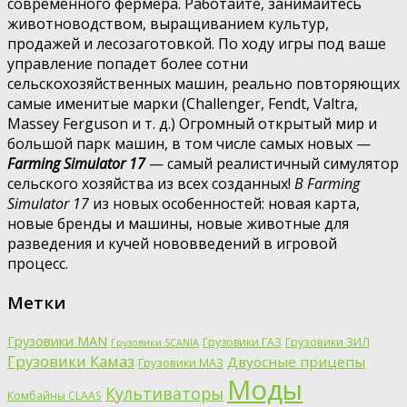
современного фермера. Работайте, занимайтесь
животноводством, выращиванием культур,
продажей и лесозаготовкой. По ходу игры под ваше
управление попадет более сотни
сельскохозяйственных машин, реально повторяющих
самые именитые марки (Challenger, Fendt, Valtra,
Massey Ferguson и т. д.) Огромный открытый мир и
большой парк машин, в том числе самых новых —
Farming Simulator 17
— самый реалистичный симулятор
сельского хозяйства из всех созданных!
В Farming
Simulator 17
из новых особенностей: новая карта,
новые бренды и машины, новые животные для
разведения и кучей нововведений в игровой
процесс.
Метки
Грузовики MAN
Грузовики ГАЗ
Грузовики ЗИЛ
Грузовики SCANIA
Грузовики Камаз
Двуосные прицепы
Грузовики МАЗ
Моды
Культиваторы
Комбайны CLAAS