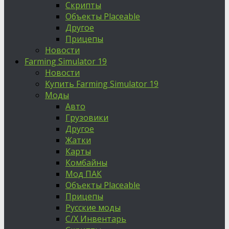
Скрипты
Объекты Placeable
Другое
Прицепы
Новости
Farming Simulator 19
Новости
Купить Farming Simulator 19
Моды
Авто
Грузовики
Другое
Жатки
Карты
Комбайны
Мод ПАК
Объекты Placeable
Прицепы
Русские моды
С/Х Инвентарь