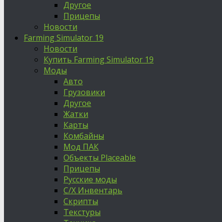
Другое
Прицепы
Новости
Farming Simulator 19
Новости
Купить Farming Simulator 19
Моды
Авто
Грузовики
Другое
Жатки
Карты
Комбайны
Мод ПАК
Объекты Placeable
Прицепы
Русские моды
С/Х Инвентарь
Скрипты
Текстуры