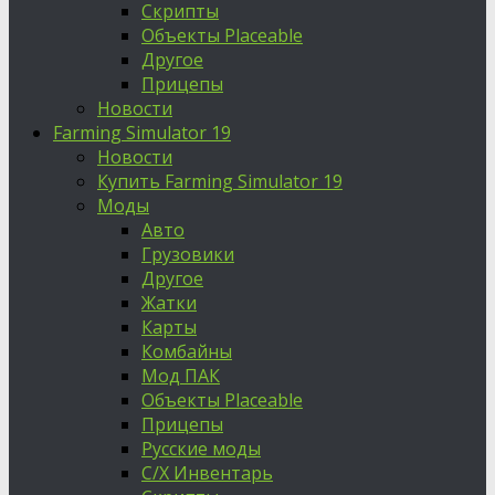
Скрипты
Объекты Placeable
Другое
Прицепы
Новости
Farming Simulator 19
Новости
Купить Farming Simulator 19
Моды
Авто
Грузовики
Другое
Жатки
Карты
Комбайны
Мод ПАК
Объекты Placeable
Прицепы
Русские моды
С/Х Инвентарь