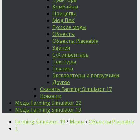
Комбайны
Прицепы
Мод ПАК
Русские моды
Объекты
Объекты Placeable
Здания
С/Х инвентарь
Текстуры
Техника
Экскаваторы и погрузчики
Другое
Скачать Farming Simulator 17
Новости
Моды Farming Simulator 22
Моды Farming Simulator 19
Farming Simulator 19
/
Моды
/
Объекты Placeable
1