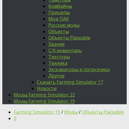
Комбайны
Прицепы
Мод ПАК
Русские моды
Объекты
Объекты Placeable
Здания
С/Х инвентарь
Текстуры
Техника
Экскаваторы и погрузчики
Другое
Скачать Farming Simulator 17
Новости
Моды Farming Simulator 22
Моды Farming Simulator 19
Farming Simulator 19
/
Моды
/
Объекты Placeable
0