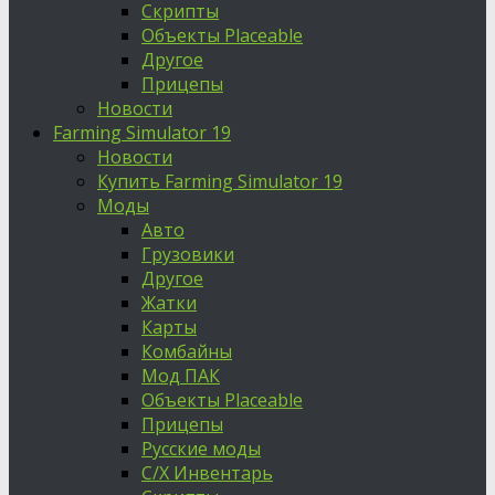
Скрипты
Объекты Placeable
Другое
Прицепы
Новости
Farming Simulator 19
Новости
Купить Farming Simulator 19
Моды
Авто
Грузовики
Другое
Жатки
Карты
Комбайны
Мод ПАК
Объекты Placeable
Прицепы
Русские моды
С/Х Инвентарь