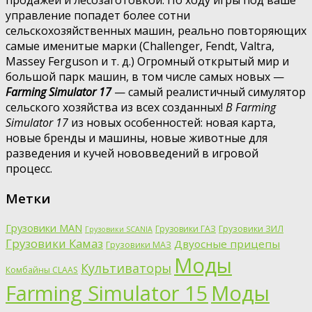
продажей и лесозаготовкой. По ходу игры под ваше
управление попадет более сотни
сельскохозяйственных машин, реально повторяющих
самые именитые марки (Challenger, Fendt, Valtra,
Massey Ferguson и т. д.) Огромный открытый мир и
большой парк машин, в том числе самых новых —
Farming Simulator 17
— самый реалистичный симулятор
сельского хозяйства из всех созданных!
В Farming
Simulator 17
из новых особенностей: новая карта,
новые бренды и машины, новые животные для
разведения и кучей нововведений в игровой
процесс.
Метки
Грузовики MAN
Грузовики ГАЗ
Грузовики ЗИЛ
Грузовики SCANIA
Грузовики Камаз
Двуосные прицепы
Грузовики МАЗ
Моды
Культиваторы
Комбайны CLAAS
Farming Simulator 15
Моды