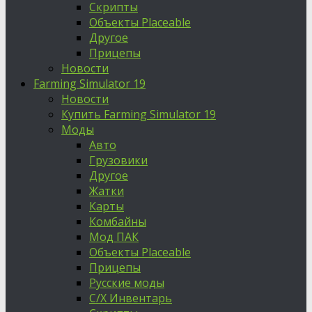
Скрипты
Объекты Placeable
Другое
Прицепы
Новости
Farming Simulator 19
Новости
Купить Farming Simulator 19
Моды
Авто
Грузовики
Другое
Жатки
Карты
Комбайны
Мод ПАК
Объекты Placeable
Прицепы
Русские моды
С/Х Инвентарь