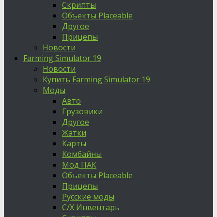
Скрипты
Объекты Placeable
Другое
Прицепы
Новости
Farming Simulator 19
Новости
Купить Farming Simulator 19
Моды
Авто
Грузовики
Другое
Жатки
Карты
Комбайны
Мод ПАК
Объекты Placeable
Прицепы
Русские моды
С/Х Инвентарь