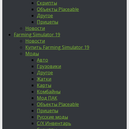
Скрипты
Объекты Placeable
Другое
Прицепы
Новости
Farming Simulator 19
Новости
Купить Farming Simulator 19
Моды
Авто
Грузовики
Другое
Жатки
Карты
Комбайны
Мод ПАК
Объекты Placeable
Прицепы
Русские моды
С/Х Инвентарь