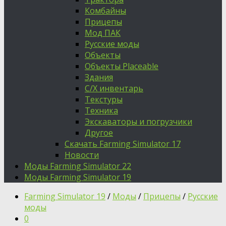
Комбайны
Прицепы
Мод ПАК
Русские моды
Объекты
Объекты Placeable
Здания
С/Х инвентарь
Текстуры
Техника
Экскаваторы и погрузчики
Другое
Скачать Farming Simulator 17
Новости
Моды Farming Simulator 22
Моды Farming Simulator 19
Farming Simulator 19
/
Моды
/
Прицепы
/
Русские
моды
0