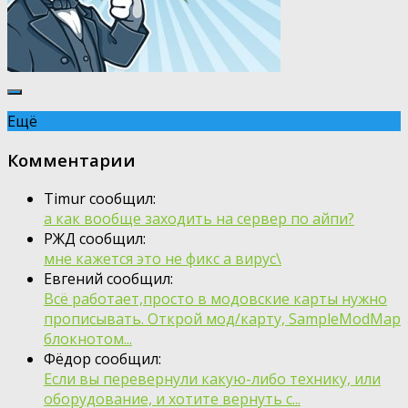
Ещё
Комментарии
Timur сообщил:
а как вообще заходить на сервер по айпи?
РЖД сообщил:
мне кажется это не фикс а вирус\
Евгений сообщил:
Всё работает,просто в модовские карты нужно
прописывать. Открой мод/карту, SampleModMap
блокнотом...
Фёдор сообщил:
Если вы перевернули какую-либо технику, или
оборудование, и хотите вернуть с...