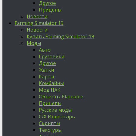
Другое
Прицепы
Новости
Farming Simulator 19
Новости
Купить Farming Simulator 19
Моды
Авто
Грузовики
Другое
Жатки
Карты
Комбайны
Мод ПАК
Объекты Placeable
Прицепы
Русские моды
С/Х Инвентарь
Скрипты
Текстуры