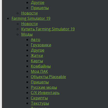
Другое
Прицепы
Новости
Farming Simulator 19
Новости
Купить Farming Simulator 19
Моды
Авто
Грузовики
Другое
Жатки
Карты
Комбайны
Мод ПАК
Объекты Placeable
Прицепы
Русские моды
С/Х Инвентарь
Скрипты
Текстуры