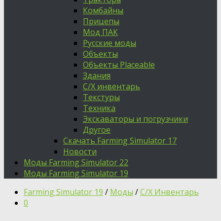
Комбайны
Прицепы
Мод ПАК
Русские моды
Объекты
Объекты Placeable
Здания
С/Х инвентарь
Текстуры
Техника
Экскаваторы и погрузчики
Другое
Скачать Farming Simulator 17
Новости
Моды Farming Simulator 22
Моды Farming Simulator 19
Farming Simulator 19
/
Моды
/
С/Х Инвентарь
0