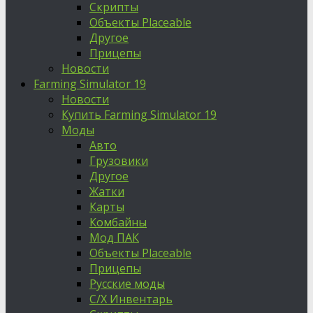
Скрипты
Объекты Placeable
Другое
Прицепы
Новости
Farming Simulator 19
Новости
Купить Farming Simulator 19
Моды
Авто
Грузовики
Другое
Жатки
Карты
Комбайны
Мод ПАК
Объекты Placeable
Прицепы
Русские моды
С/Х Инвентарь