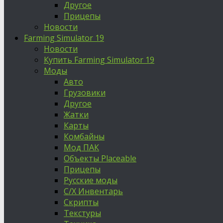
Другое
Прицепы
Новости
Farming Simulator 19
Новости
Купить Farming Simulator 19
Моды
Авто
Грузовики
Другое
Жатки
Карты
Комбайны
Мод ПАК
Объекты Placeable
Прицепы
Русские моды
С/Х Инвентарь
Скрипты
Текстуры