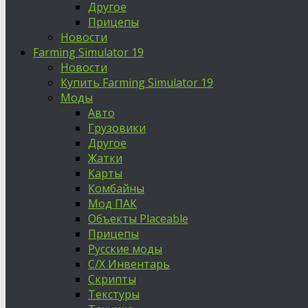
Другое
Прицепы
Новости
Farming Simulator 19
Новости
Купить Farming Simulator 19
Моды
Авто
Грузовики
Другое
Жатки
Карты
Комбайны
Мод ПАК
Объекты Placeable
Прицепы
Русские моды
С/Х Инвентарь
Скрипты
Текстуры