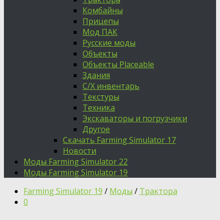
Комбайны
Прицепы
Мод ПАК
Русские моды
Объекты
Объекты Placeable
Здания
С/Х инвентарь
Текстуры
Техника
Экскаваторы и погрузчики
Другое
Скачать Farming Simulator 17
Новости
Моды Farming Simulator 22
Моды Farming Simulator 19
Farming Simulator 19
/
Моды
/
Трактора
0