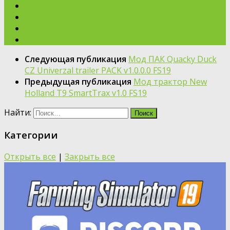
Следующая публикация
Мод ПАК Quacky Duck
CZ Univerzal trailer PACK v1.0.0.0 FS19
Предыдущая публикация
Мод трактор New
Holland T9 SmartTrax v1.0 FS19
Найти:
Категории
Открыть все
|
Закрыть все