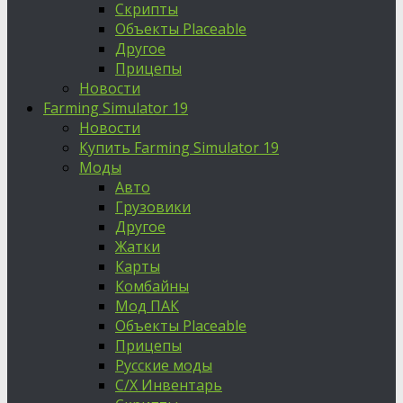
Скрипты
Объекты Placeable
Другое
Прицепы
Новости
Farming Simulator 19
Новости
Купить Farming Simulator 19
Моды
Авто
Грузовики
Другое
Жатки
Карты
Комбайны
Мод ПАК
Объекты Placeable
Прицепы
Русские моды
С/Х Инвентарь