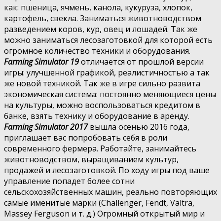
как: пшеница, ячмень, канола, кукуруза, хлопок,
картофель, свекла. Заниматься животноводством
разведением коров, кур, овец и лошадей. Так же
можно заниматься лесозаготовкой для которой есть
огромное количество техники и оборудования.
Farming Simulator 19
отличается от прошлой версии
игры: улучшенной графикой, реалистичностью а так
же новой техникой. Так же в игре сильно развита
экономическая система: постоянно меняющиеся цены
на культуры, можно воспользоваться кредитом в
банке, взять технику и оборудование в аренду.
Farming Simulator 2017
вышла осенью 2016 года,
приглашает вас попробовать себя в роли
современного фермера. Работайте, занимайтесь
животноводством, выращиванием культур,
продажей и лесозаготовкой. По ходу игры под ваше
управление попадет более сотни
сельскохозяйственных машин, реально повторяющих
самые именитые марки (Challenger, Fendt, Valtra,
Massey Ferguson и т. д.) Огромный открытый мир и