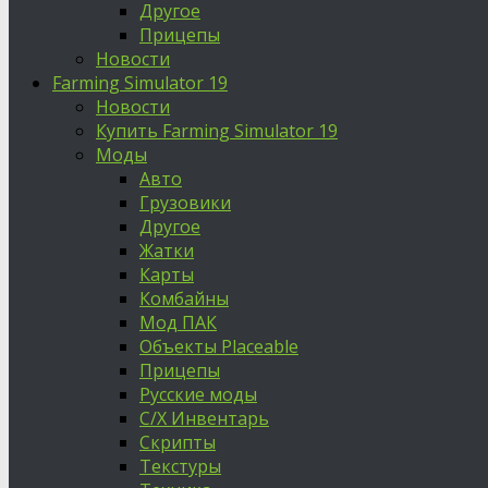
Другое
Прицепы
Новости
Farming Simulator 19
Новости
Купить Farming Simulator 19
Моды
Авто
Грузовики
Другое
Жатки
Карты
Комбайны
Мод ПАК
Объекты Placeable
Прицепы
Русские моды
С/Х Инвентарь
Скрипты
Текстуры