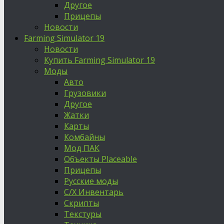
Другое
Прицепы
Новости
Farming Simulator 19
Новости
Купить Farming Simulator 19
Моды
Авто
Грузовики
Другое
Жатки
Карты
Комбайны
Мод ПАК
Объекты Placeable
Прицепы
Русские моды
С/Х Инвентарь
Скрипты
Текстуры