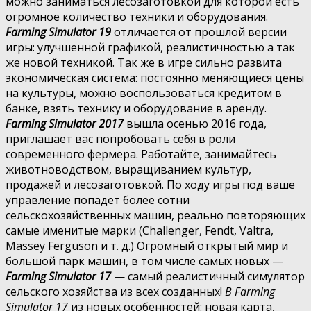
можно заниматься лесозаготовкой для которой есть
огромное количество техники и оборудования.
Farming Simulator 19
отличается от прошлой версии
игры: улучшенной графикой, реалистичностью а так
же новой техникой. Так же в игре сильно развита
экономическая система: постоянно меняющиеся цены
на культуры, можно воспользоваться кредитом в
банке, взять технику и оборудование в аренду.
Farming Simulator 2017
вышла осенью 2016 года,
приглашает вас попробовать себя в роли
современного фермера. Работайте, занимайтесь
животноводством, выращиванием культур,
продажей и лесозаготовкой. По ходу игры под ваше
управление попадет более сотни
сельскохозяйственных машин, реально повторяющих
самые именитые марки (Challenger, Fendt, Valtra,
Massey Ferguson и т. д.) Огромный открытый мир и
большой парк машин, в том числе самых новых —
Farming Simulator 17
— самый реалистичный симулятор
сельского хозяйства из всех созданных!
В Farming
Simulator 17
из новых особенностей: новая карта,