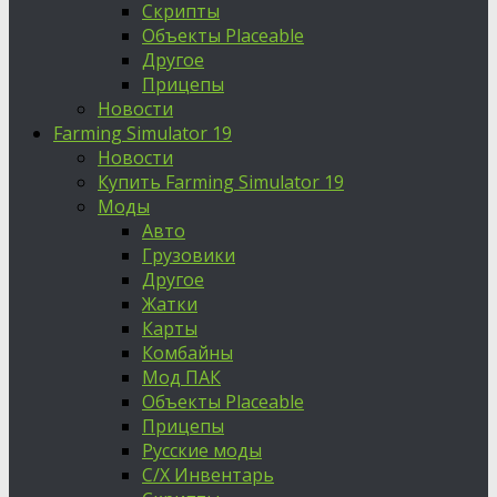
Скрипты
Объекты Placeable
Другое
Прицепы
Новости
Farming Simulator 19
Новости
Купить Farming Simulator 19
Моды
Авто
Грузовики
Другое
Жатки
Карты
Комбайны
Мод ПАК
Объекты Placeable
Прицепы
Русские моды
С/Х Инвентарь