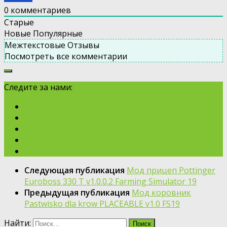
0
комментариев
Старые
Новые
Популярные
Межтекстовые Отзывы
Посмотреть все комментарии
Следите за нами:
Следующая публикация
Мод прицеп Pottinger
Euroboss 330 T v1.0.0.2 Farming Simulator 19
Предыдущая публикация
Мод коровник
Pastwisko dla krow PLACEABLE v1.0 FS19
Найти: