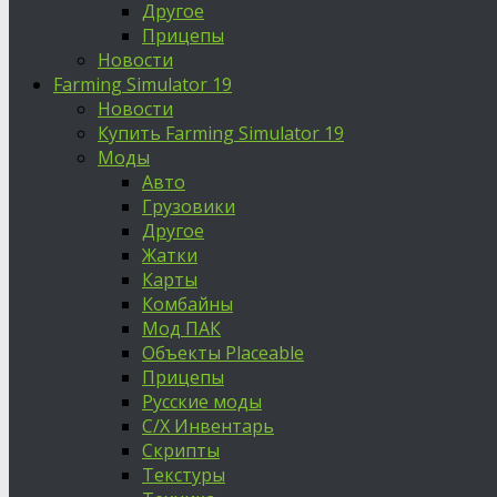
Другое
Прицепы
Новости
Farming Simulator 19
Новости
Купить Farming Simulator 19
Моды
Авто
Грузовики
Другое
Жатки
Карты
Комбайны
Мод ПАК
Объекты Placeable
Прицепы
Русские моды
С/Х Инвентарь
Скрипты
Текстуры