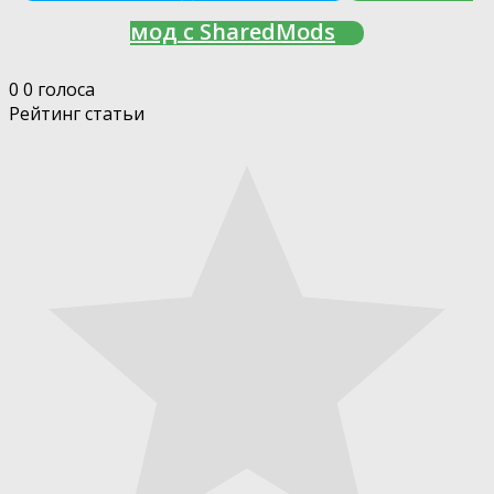
мод с SharedMods
0
0
голоса
Рейтинг статьи