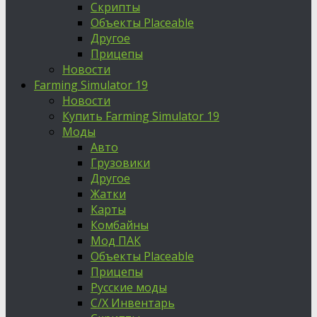
Скрипты
Объекты Placeable
Другое
Прицепы
Новости
Farming Simulator 19
Новости
Купить Farming Simulator 19
Моды
Авто
Грузовики
Другое
Жатки
Карты
Комбайны
Мод ПАК
Объекты Placeable
Прицепы
Русские моды
С/Х Инвентарь