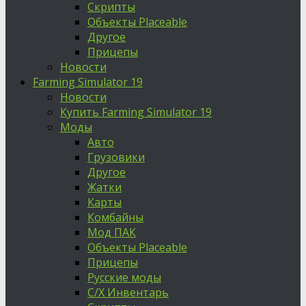
Скрипты
Объекты Placeable
Другое
Прицепы
Новости
Farming Simulator 19
Новости
Купить Farming Simulator 19
Моды
Авто
Грузовики
Другое
Жатки
Карты
Комбайны
Мод ПАК
Объекты Placeable
Прицепы
Русские моды
С/Х Инвентарь