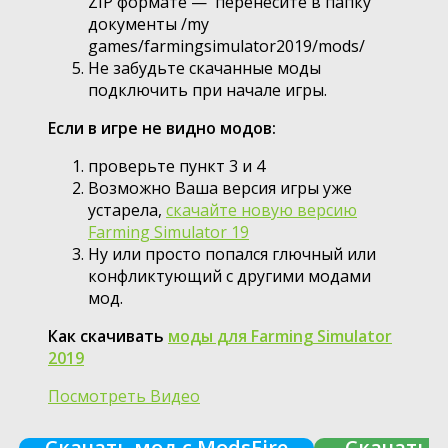
ZIP формате — перенесите в папку
документы /my
games/farmingsimulator2019/mods/
Не забудьте скачанные моды
подключить при начале игры.
Если в игре не видно модов:
проверьте пункт 3 и 4
Возможно Ваша версия игры уже
устарела,
скачайте новую версию
Farming Simulator 19
Ну или просто попался глючный или
конфликтующий с другими модами
мод.
Как скачивать
моды для Farming Simulator
2019
Посмотреть Видео
Скачать мод с ModsFire
Скачать