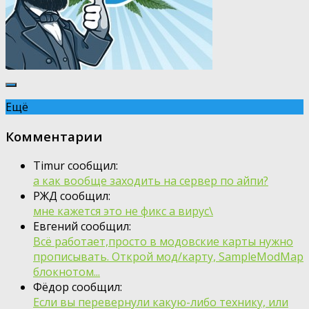
Ещё
Комментарии
Timur сообщил:
а как вообще заходить на сервер по айпи?
РЖД сообщил:
мне кажется это не фикс а вирус\
Евгений сообщил:
Всё работает,просто в модовские карты нужно
прописывать. Открой мод/карту, SampleModMap
блокнотом...
Фёдор сообщил:
Если вы перевернули какую-либо технику, или