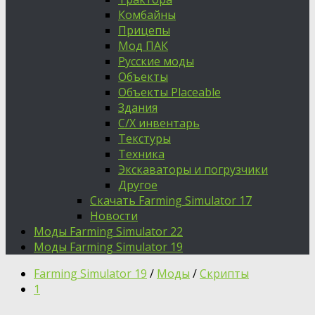
Комбайны
Прицепы
Мод ПАК
Русские моды
Объекты
Объекты Placeable
Здания
С/Х инвентарь
Текстуры
Техника
Экскаваторы и погрузчики
Другое
Скачать Farming Simulator 17
Новости
Моды Farming Simulator 22
Моды Farming Simulator 19
Farming Simulator 19
/
Моды
/
Скрипты
1