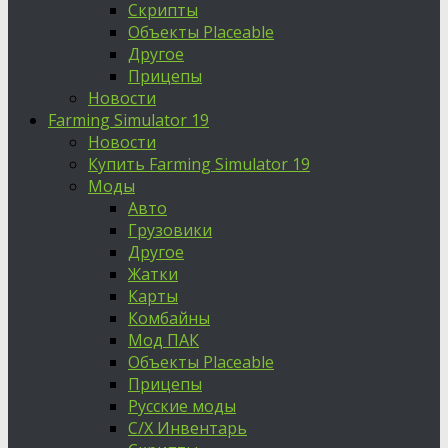
Скрипты
Объекты Placeable
Другое
Прицепы
Новости
Farming Simulator 19
Новости
Купить Farming Simulator 19
Моды
Авто
Грузовики
Другое
Жатки
Карты
Комбайны
Мод ПАК
Объекты Placeable
Прицепы
Русские моды
С/Х Инвентарь