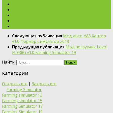
Следующая публикация
Мод авто УАЗ Хантер
v1.0 Фермер Симулятор 2019
Предыдущая публикация
Мод погрузчик Lovol
FL938G v1.0 Farming Simulator 19
Найти:
Категории
Открыть все
|
Закрыть все
Farming Simulator
Farming simulator 13
Farming simulator 15
Farming Simulator 17
Farming Simulator 19