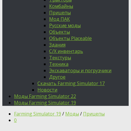
Комбайны
Прицепы
Мод ПАК
Русские моды
Объекты
Объекты Placeable
Здания
С/Х инвентарь
Текстуры
Техника
Экскаваторы и погрузчики
Другое
Скачать Farming Simulator 17
Новости
Моды Farming Simulator 22
Моды Farming Simulator 19
Farming Simulator 19
/
Моды
/
Прицепы
0