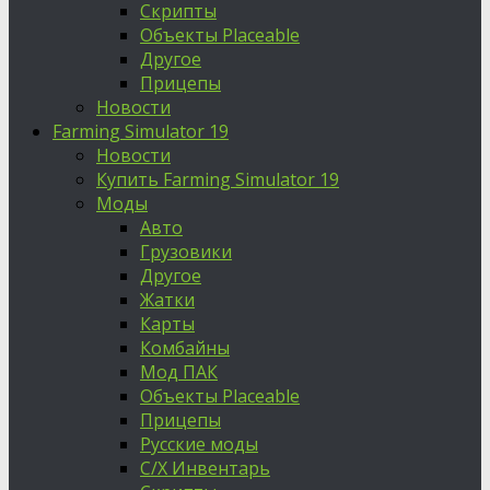
Скрипты
Объекты Placeable
Другое
Прицепы
Новости
Farming Simulator 19
Новости
Купить Farming Simulator 19
Моды
Авто
Грузовики
Другое
Жатки
Карты
Комбайны
Мод ПАК
Объекты Placeable
Прицепы
Русские моды
С/Х Инвентарь