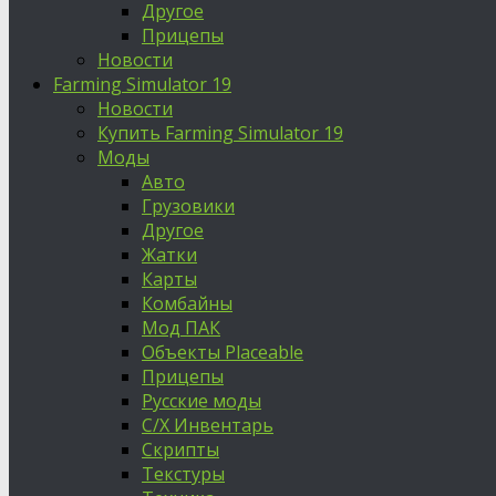
Другое
Прицепы
Новости
Farming Simulator 19
Новости
Купить Farming Simulator 19
Моды
Авто
Грузовики
Другое
Жатки
Карты
Комбайны
Мод ПАК
Объекты Placeable
Прицепы
Русские моды
С/Х Инвентарь
Скрипты
Текстуры