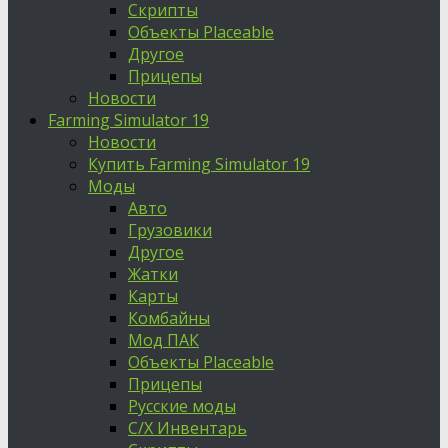
Скрипты
Объекты Placeable
Другое
Прицепы
Новости
Farming Simulator 19
Новости
Купить Farming Simulator 19
Моды
Авто
Грузовики
Другое
Жатки
Карты
Комбайны
Мод ПАК
Объекты Placeable
Прицепы
Русские моды
С/Х Инвентарь