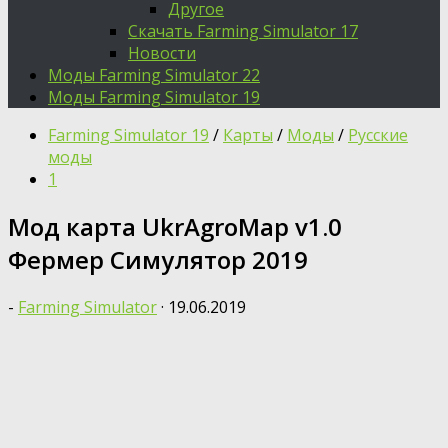
Другое
Скачать Farming Simulator 17
Новости
Моды Farming Simulator 22
Моды Farming Simulator 19
Farming Simulator 19
/
Карты
/
Моды
/
Русские
моды
1
Мод карта UkrAgroMap v1.0
Фермер Симулятор 2019
-
Farming Simulator
·
19.06.2019