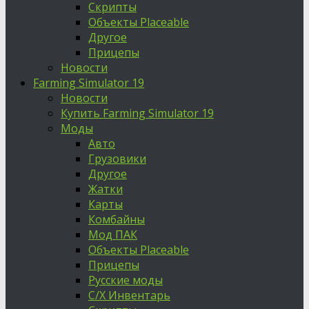
Скрипты
Объекты Placeable
Другое
Прицепы
Новости
Farming Simulator 19
Новости
Купить Farming Simulator 19
Моды
Авто
Грузовики
Другое
Жатки
Карты
Комбайны
Мод ПАК
Объекты Placeable
Прицепы
Русские моды
С/Х Инвентарь