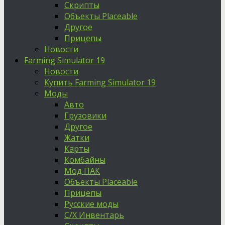
Скрипты
Объекты Placeable
Другое
Прицепы
Новости
Farming Simulator 19
Новости
Купить Farming Simulator 19
Моды
Авто
Грузовики
Другое
Жатки
Карты
Комбайны
Мод ПАК
Объекты Placeable
Прицепы
Русские моды
С/Х Инвентарь