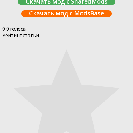
Скачать мод с SharedMods
Скачать мод с ModsBase
0
0
голоса
Рейтинг статьи