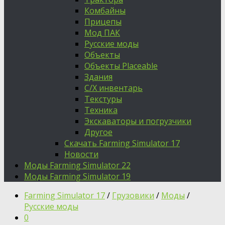
Комбайны
Прицепы
Мод ПАК
Русские моды
Объекты
Объекты Placeable
Здания
С/Х инвентарь
Текстуры
Техника
Экскаваторы и погрузчики
Другое
Скачать Farming Simulator 17
Новости
Моды Farming Simulator 22
Моды Farming Simulator 19
Farming Simulator 17
/
Грузовики
/
Моды
/
Русские моды
0