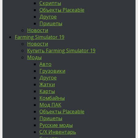
Скрипты
Объекты Placeable
Другое
Прицепы
Новости
Farming Simulator 19
Новости
Купить Farming Simulator 19
Моды
Авто
Грузовики
Другое
Жатки
Карты
Комбайны
Мод ПАК
Объекты Placeable
Прицепы
Русские моды
С/Х Инвентарь