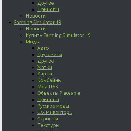
Другое
Прицепы
Новости
Farming Simulator 19
Новости
Купить Farming Simulator 19
Моды
Авто
Грузовики
Другое
Жатки
Карты
Комбайны
Мод ПАК
Объекты Placeable
Прицепы
Русские моды
С/Х Инвентарь
Скрипты
Текстуры