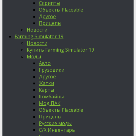
Скрипты
Объекты Placeable
Другое
Прицепы
Новости
Farming Simulator 19
Новости
Купить Farming Simulator 19
Моды
Авто
Грузовики
Другое
Жатки
Карты
Комбайны
Мод ПАК
Объекты Placeable
Прицепы
Русские моды
С/Х Инвентарь