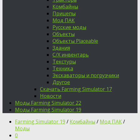
Комбайны
Прицепы
Мод ПАК
Русские моды
Объекты
Объекты Placeable
Здания
С/Х инвентарь
Текстуры
Техника
Экскаваторы и погрузчики
Другое
Скачать Farming Simulator 17
Новости
Моды Farming Simulator 22
Моды Farming Simulator 19
Farming Simulator 19
/
Комбайны
/
Мод ПАК
/
Моды
0