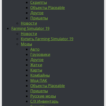
Скрипты
Объекты Placeable
Другое
Прицепы
Новости
Farming Simulator 19
Новости
Купить Farming Simulator 19
Моды
Авто
Грузовики
Другое
Жатки
Карты
Комбайны
Мод ПАК
Объекты Placeable
Прицепы
Русские моды
С/Х Инвентарь