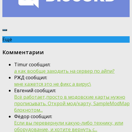
Ещё
Комментарии
Timur сообщил:
а как вообще заходить на сервер по айпи?
РЖД сообщил:
мне кажется это не фикс а вирус\
Евгений сообщил:
Всё работает,просто в модовские карты нужно
прописывать. Открой мод/карту, SampleModMap
блокнотом...
Фёдор сообщил:
Если вы перевернули какую-либо технику, или
оборудование, и хотите вернуть с...