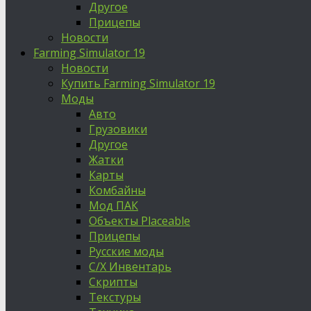
Другое
Прицепы
Новости
Farming Simulator 19
Новости
Купить Farming Simulator 19
Моды
Авто
Грузовики
Другое
Жатки
Карты
Комбайны
Мод ПАК
Объекты Placeable
Прицепы
Русские моды
С/Х Инвентарь
Скрипты
Текстуры