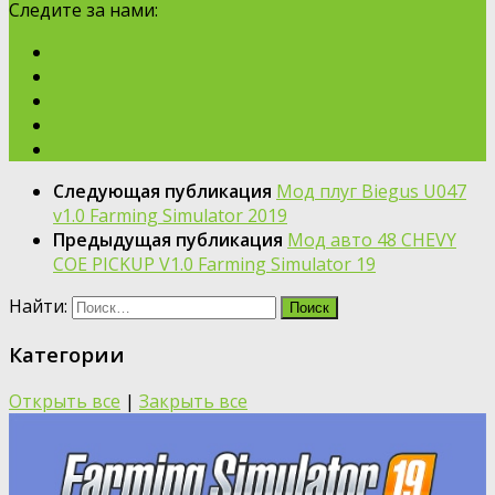
Следите за нами:
Следующая публикация
Moд плуг Biegus U047
v1.0 Farming Simulator 2019
Предыдущая публикация
Moд авто 48 CHEVY
COE PICKUP V1.0 Farming Simulator 19
Найти:
Категории
Открыть все
|
Закрыть все