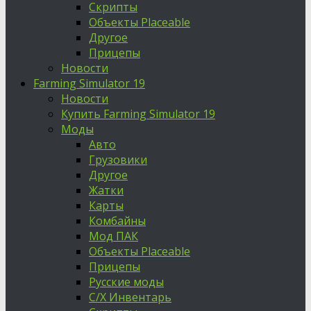
Скрипты
Объекты Placeable
Другое
Прицепы
Новости
Farming Simulator 19
Новости
Купить Farming Simulator 19
Моды
Авто
Грузовики
Другое
Жатки
Карты
Комбайны
Мод ПАК
Объекты Placeable
Прицепы
Русские моды
С/Х Инвентарь