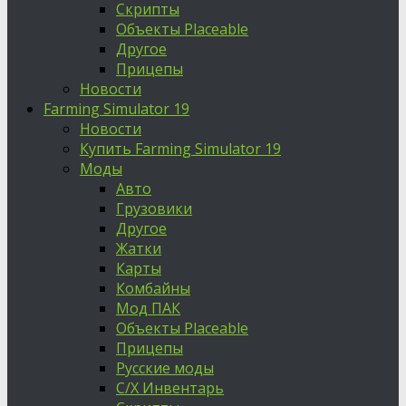
Скрипты
Объекты Placeable
Другое
Прицепы
Новости
Farming Simulator 19
Новости
Купить Farming Simulator 19
Моды
Авто
Грузовики
Другое
Жатки
Карты
Комбайны
Мод ПАК
Объекты Placeable
Прицепы
Русские моды
С/Х Инвентарь