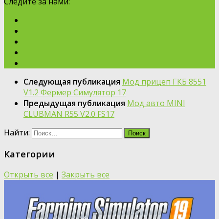
Следите за нами:
Следующая публикация
Мод прицеп ГКБ 8551
V1.2 Фермер Симулятор 17
Предыдущая публикация
Мод авто MINI
CLUBMAN R55 V2.0 FS17
Найти:
Категории
Открыть все
|
Закрыть все