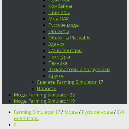
Комбайны
Прицепы
Мод ПАК
Русские моды
Объекты
Объекты Placeable
Здания
С/Х инвентарь
Текстуры
Техника
Экскаваторы и погрузчики
Другое
Скачать Farming Simulator 17
Новости
Моды Farming Simulator 22
Моды Farming Simulator 19
Farming Simulator 17
/
Моды
/
Русские моды
/
С/Х
инвентарь
0