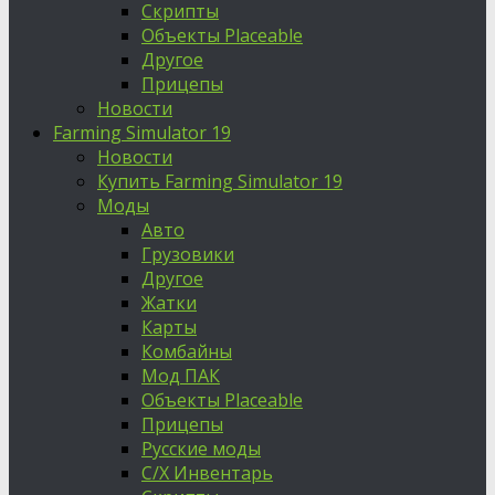
Скрипты
Объекты Placeable
Другое
Прицепы
Новости
Farming Simulator 19
Новости
Купить Farming Simulator 19
Моды
Авто
Грузовики
Другое
Жатки
Карты
Комбайны
Мод ПАК
Объекты Placeable
Прицепы
Русские моды
С/Х Инвентарь