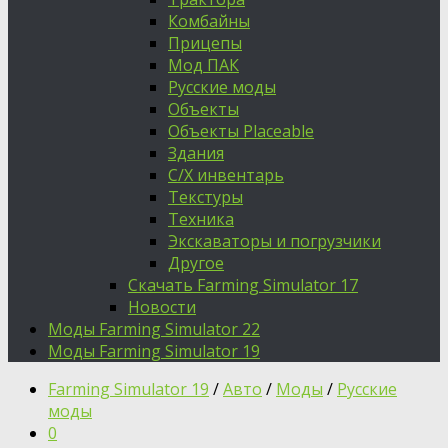
Комбайны
Прицепы
Мод ПАК
Русские моды
Объекты
Объекты Placeable
Здания
С/Х инвентарь
Текстуры
Техника
Экскаваторы и погрузчики
Другое
Скачать Farming Simulator 17
Новости
Моды Farming Simulator 22
Моды Farming Simulator 19
Farming Simulator 19
/
Авто
/
Моды
/
Русские
моды
0