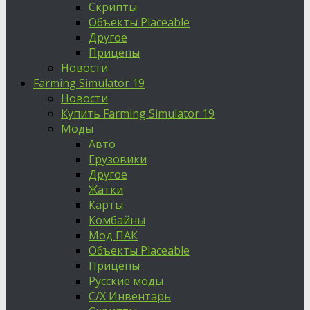
Скрипты
Объекты Placeable
Другое
Прицепы
Новости
Farming Simulator 19
Новости
Купить Farming Simulator 19
Моды
Авто
Грузовики
Другое
Жатки
Карты
Комбайны
Мод ПАК
Объекты Placeable
Прицепы
Русские моды
С/Х Инвентарь