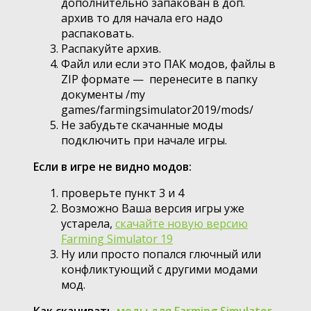
дополнительно запакован в доп.
архив то для начала его надо
распаковать.
Распакуйте архив.
Файл или если это ПАК модов, файлы в
ZIP формате — перенесите в папку
документы /my
games/farmingsimulator2019/mods/
Не забудьте скачанные моды
подключить при начале игры.
Если в игре не видно модов:
проверьте пункт 3 и 4
Возможно Ваша версия игры уже
устарела,
скачайте новую версию
Farming Simulator 19
Ну или просто попался глючный или
конфликтующий с другими модами
мод.
Как скачивать
моды для Farming Simulator