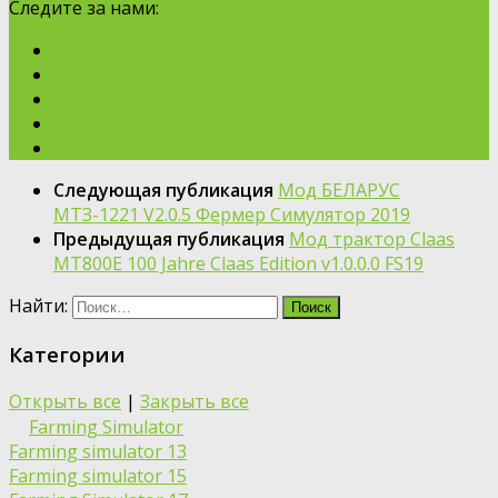
Следите за нами:
Следующая публикация
Мод БЕЛАРУС
МТЗ-1221 V2.0.5 Фермер Симулятор 2019
Предыдущая публикация
Moд трактор Claas
MT800E 100 Jahre Claas Edition v1.0.0.0 FS19
Найти:
Категории
Открыть все
|
Закрыть все
Farming Simulator
Farming simulator 13
Farming simulator 15