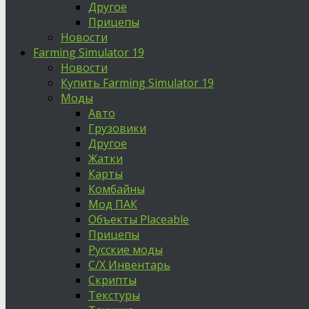
Другое
Прицепы
Новости
Farming Simulator 19
Новости
Купить Farming Simulator 19
Моды
Авто
Грузовики
Другое
Жатки
Карты
Комбайны
Мод ПАК
Объекты Placeable
Прицепы
Русские моды
С/Х Инвентарь
Скрипты
Текстуры