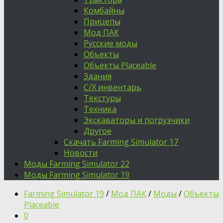
Комбайны
Прицепы
Мод ПАК
Русские моды
Объекты
Объекты Placeable
Здания
С/Х инвентарь
Текстуры
Техника
Экскаваторы и погрузчики
Другое
Скачать Farming Simulator 17
Новости
Моды Farming Simulator 22
Моды Farming Simulator 19
Farming Simulator 19
/
Мод ПАК
/
Моды
/
Объекты
Placeable
0