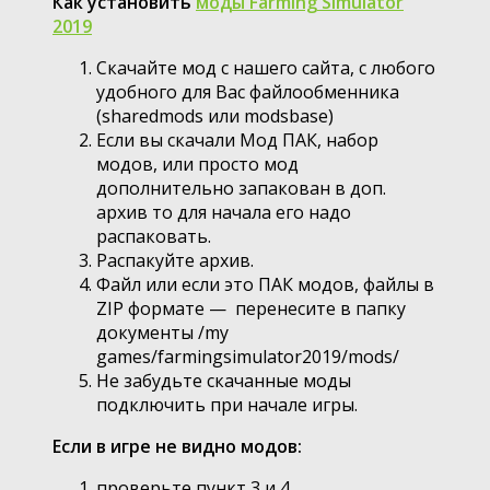
Как установить
моды Farming Simulator
2019
Скачайте мод с нашего сайта, с любого
удобного для Вас файлообменника
(sharedmods или modsbase)
Если вы скачали Мод ПАК, набор
модов, или просто мод
дополнительно запакован в доп.
архив то для начала его надо
распаковать.
Распакуйте архив.
Файл или если это ПАК модов, файлы в
ZIP формате — перенесите в папку
документы /my
games/farmingsimulator2019/mods/
Не забудьте скачанные моды
подключить при начале игры.
Если в игре не видно модов:
проверьте пункт 3 и 4