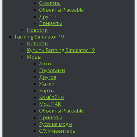
Скрипты
Объекты Placeable
Другое
Прицепы
Новости
Farming Simulator 19
Новости
Купить Farming Simulator 19
Моды
Авто
Грузовики
Другое
Жатки
Карты
Комбайны
Мод ПАК
Объекты Placeable
Прицепы
Русские моды
С/Х Инвентарь